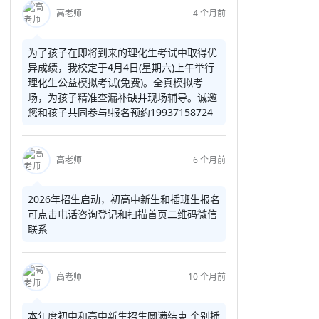
高老师
4 个月前
为了孩子在即将到来的理化生考试中取得优
异成绩，我校定于4月4日(星期六)上午举行
理化生公益模拟考试(免费)。全真模拟考
场，为孩子精准查漏补缺并现场辅导。诚邀
您和孩子共同参与!报名预约19937158724
高老师
6 个月前
2026年招生启动，初高中新生和插班生报名
可点击电话咨询登记和扫描首页二维码微信
联系
高老师
10 个月前
本年度初中和高中新生招生圆满结束 个别插