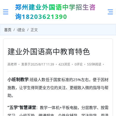
郑州建业外国语中学招生咨
询18203621390
首页
i建业
正文
建业外国语高中教育特色
高老师
发表于2025/8/17 11:39
423浏览
0评论
5分钟
阅读
小班制教学
:班级人数低于国家标准的25%左右，便于因材
施教，让学生得到更全方位的关注、更细致入微的指导与帮
助。
“五学”智慧课堂
：教学一体机+平板电脑，分层教学、按需
学习、小组互助、微课超市、个性化辅导、学法指导、周清